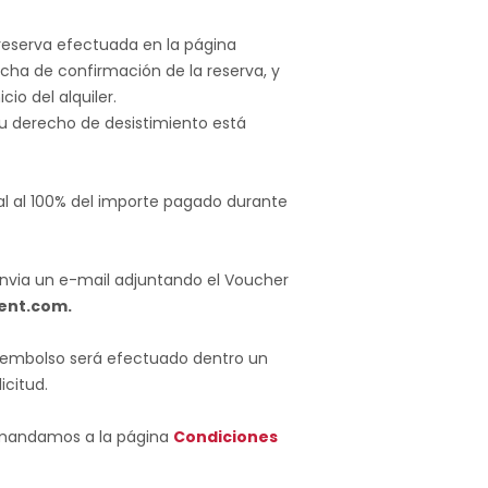
reserva efectuada en la página
echa de confirmación de la reserva, y
io del alquiler.
tu derecho de desistimiento está
al al 100% del importe pagado durante
envia un e-mail adjuntando el Voucher
ent.com.
l reembolso será efectuado dentro un
icitud.
e mandamos a la página
Condiciones