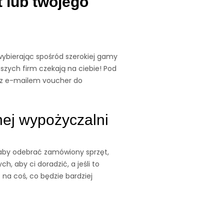
t lub twojego
wybierając spośród szerokiej gamy
pszych firm czekają na ciebie! Pod
asz e-mailem voucher do
nej wypożyczalni
 aby odebrać zamówiony sprzęt,
h, aby ci doradzić, a jeśli to
 na coś, co będzie bardziej