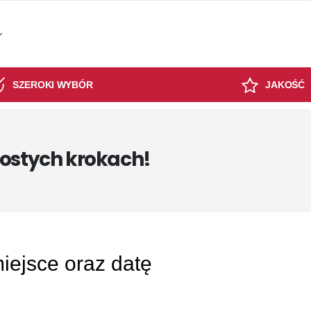
SZEROKI WYBÓR
JAKOŚĆ
rostych krokach!
miejsce oraz datę