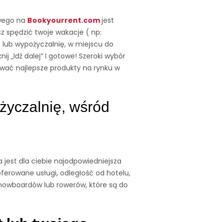
owego na
Bookyourrent.com
jest
z spędzić twoje wakacje ( np:
 ) lub wypożyczalnię, w miejscu do
nij „Idź dalej“ I gotowe! Szeroki wybór
ować najlepsze produkty na rynku w
życzalnię, wśród
a jest dla ciebie najodpowiedniejsza
ferowane usługi, odległość od hotelu,
 snowboardów lub rowerów, które są do