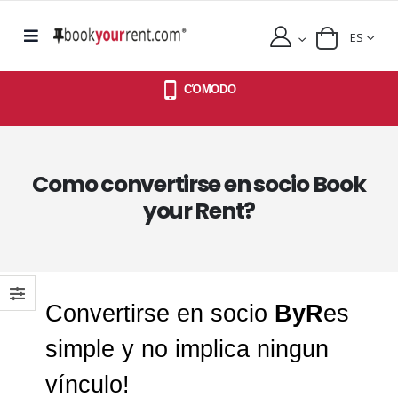
ES
CΌMODO
Como convertirse en socio Book
your Rent?
Convertirse en socio
ByR
es
simple y no implica ningun
vínculo!