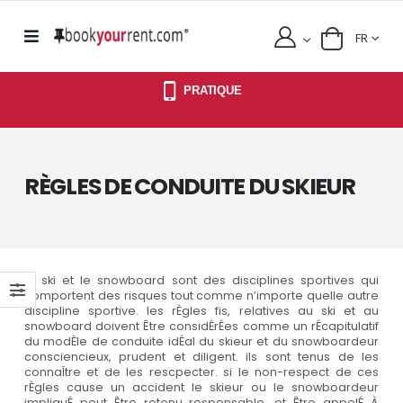
FR
PRATIQUE
RÈGLES DE CONDUITE DU SKIEUR
le ski et le snowboard sont des disciplines sportives qui
comportent des risques tout comme n’importe quelle autre
discipline sportive. les rÈgles fis, relatives au ski et au
snowboard doivent Être considÉrÉes comme un rÉcapitulatif
du modÈle de conduite idÉal du skieur et du snowboardeur
consciencieux, prudent et diligent. ils sont tenus de les
connaÎtre et de les rescpecter. si le non-respect de ces
rÈgles cause un accident le skieur ou le snowboardeur
impliquÉ peut Être retenu responsable, et Être appelÉ À