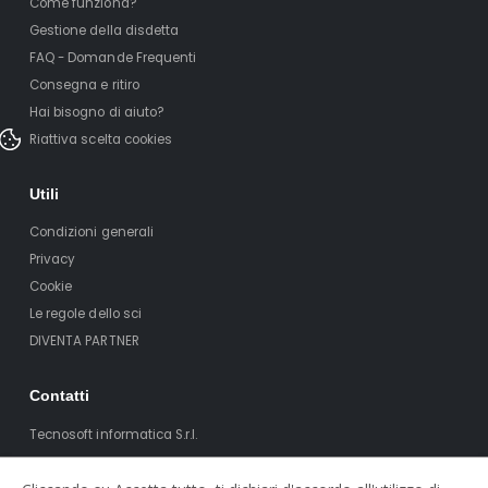
Come funziona?
Gestione della disdetta
FAQ - Domande Frequenti
Consegna e ritiro
Hai bisogno di aiuto?
Riattiva scelta cookies
Utili
Condizioni generali
Privacy
Cookie
Le regole dello sci
DIVENTA PARTNER
Contatti
Tecnosoft informatica S.r.l.
Via T. Claudio 41