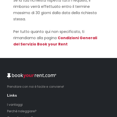
Se la tua richiesta rispetta tutti i requisiti, il
rimborso verrà effettuato entro il termine
massimo di 30 giorni dalla data della richiesta
stessa.
Per tutto quanto qui non specificato, ti
rimandiamo alla pagina
Condizioni Generali
del Servizio Book your Rent
Prenotare con noi è facile e conviene!
Links
I vantaggi
Perchè noleggiare?