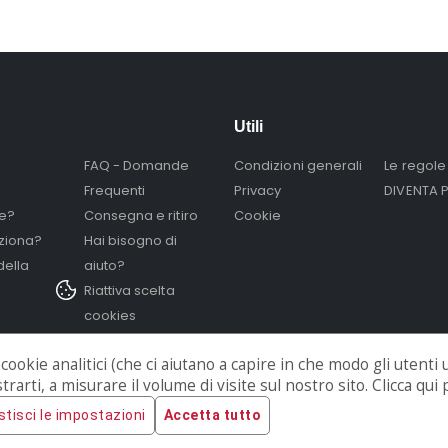
Utili
FAQ - Domande
Condizioni generali
Le regole 
Frequenti
Privacy
DIVENTA 
re?
Consegna e ritiro
Cookie
ziona?
Hai bisogno di
della
aiuto?
Riattiva scelta
cookies
di cookie analitici (che ci aiutano a capire in che modo gli utenti
rarti, a misurare il volume di visite sul nostro sito. Clicca qu
stisci le impostazioni
Accetta tutto
© Bookyourrent eCommerce. 2022. All Rights Reserved