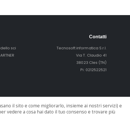
Contatti
dello sci
Tecnosoft informatica S.r.l.
PARTNER
Via T. Claudio 41
38023 Cles (TN)
Pi: 0212522521
 usano il sito e come migliorarlo, insieme ai nostri servizi) e
i per vedere a cosa hai dato il tuo consenso e trovare più
Contact us!
+