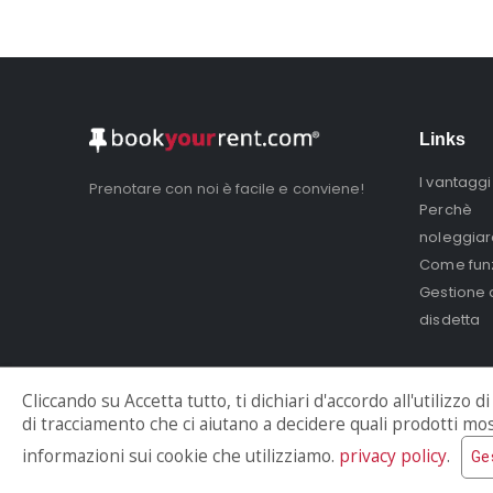
Links
I vantaggi
Prenotare con noi è facile e conviene!
Perchè
noleggia
Come fun
Gestione 
disdetta
Cliccando su Accetta tutto, ti dichiari d'accordo all'utilizzo 
di tracciamento che ci aiutano a decidere quali prodotti most
informazioni sui cookie che utilizziamo.
privacy policy
.
Ge