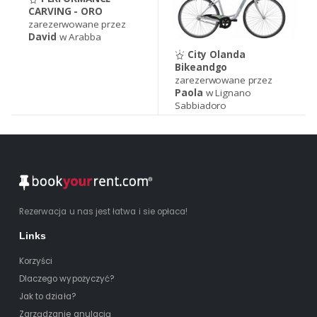
CARVING - ORO
zarezerwowane przez
David
w Arabba
City Olanda
Bikeandgo
zarezerwowane przez
Paola
w Lignano
Sabbiadoro
Rezerwacja u nas jest łatwa i sie opłaca!
Links
Korzyści
Dlaczego wypożyczyć?
Jak to działa?
Zarządzanie anulacją