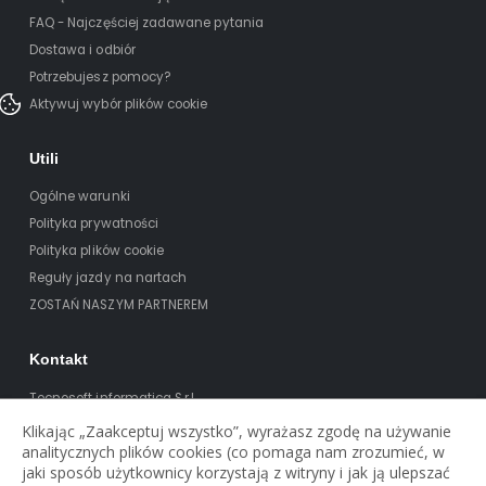
FAQ - Najczęściej zadawane pytania
Dostawa i odbiór
Potrzebujesz pomocy?
Aktywuj wybór plików cookie
Utili
Ogólne warunki
Polityka prywatności
Polityka plików cookie
Reguły jazdy na nartach
ZOSTAŃ NASZYM PARTNEREM
Kontakt
Tecnosoft informatica S.r.l.
Via T. Claudio 41
Klikając „Zaakceptuj wszystko”, wyrażasz zgodę na używanie
analitycznych plików cookies (co pomaga nam zrozumieć, w
38023 Cles (TN)
jaki sposób użytkownicy korzystają z witryny i jak ją ulepszać
Pi: 0212522521