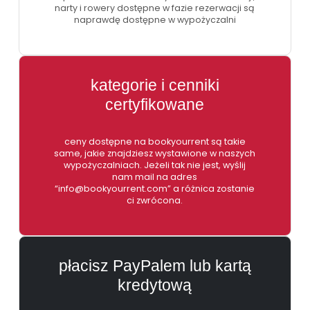
narty i rowery dostępne w fazie rezerwacji są
naprawdę dostępne w wypożyczalni
kategorie i cenniki
certyfikowane
ceny dostępne na bookyourrent są takie
same, jakie znajdziesz wystawione w naszych
wypożyczalniach. Jeżeli tak nie jest, wyślij
nam mail na adres
“info@bookyourrent.com” a różnica zostanie
ci zwrócona.
płacisz PayPalem lub kartą
kredytową