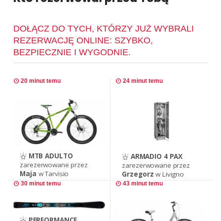
DOŁĄCZ DO TYCH, KTÓRZY JUŻ WYBRALI
REZERWACJĘ ONLINE: SZYBKO,
BEZPIECZNIE I WYGODNIE.
20 minut temu
24 minut temu
MTB ADULTO
ARMADIO 4 PAX
zarezerwowane przez
zarezerwowane przez
Maja
w Tarvisio
Grzegorz
w Livigno
30 minut temu
43 minut temu
PERFORMANCE