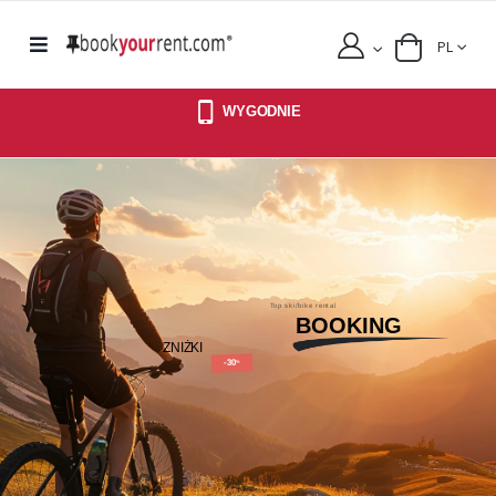
PL
WYGODNIE
Top ski/bike rental
BOOKING
ZNIŻKI
-30
%