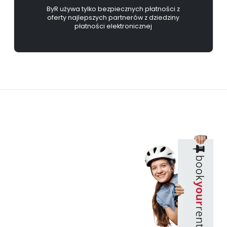
ByR używa tylko bezpiecznych płatności z
oferty najlepszych partnerów z dziedziny
płatności elektronicznej