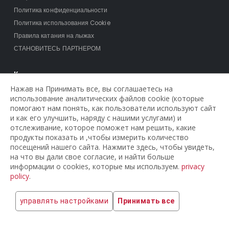
Политика конфиденциальности
Политика использования Cookie
Правила катания на лыжах
СТАНОВИТЕСЬ ПАРТНЕРОМ
Контакты
Нажав на Принимать все, вы соглашаетесь на
Tecnosoft informatica S.r.l.
использование аналитических файлов cookie (которые
Via T. Claudio 41
помогают нам понять, как пользователи используют сайт
и как его улучшить, наряду с нашими услугами) и
38023 Cles (TN)
отслеживание, которое поможет нам решить, какие
Pi: 0212522521
продукты показать и ,чтобы измерить количество
посещений нашего сайта. Нажмите здесь, чтобы увидеть,
на что вы дали свое согласие, и найти больше
информации о cookies, которые мы используем.
privacy
policy
.
© Bookyourrent eCommerce. 2022. All Rights Reserved
управлять настройками
Принимать все
Contact us!
+