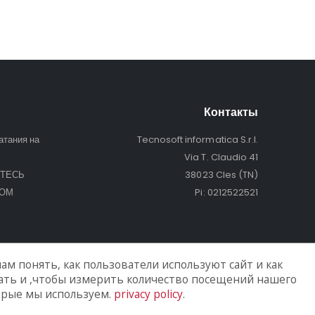
Контакты
атания на
Tecnosoft informatica S.r.l.
Via T. Claudio 41
ТЕСЬ
38023 Cles (TN)
РОМ
Pi: 0212522521
ам понять, как пользователи используют сайт и как
зать и ,чтобы измерить количество посещений нашего
торые мы используем.
privacy policy
.