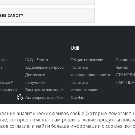
БЕЗ САПОГ?
Utili
ства
FAQ - Часто
Общие положения
Правила к
ть
задаваемые вопросы
Политика
лыжах
Доставка и
конфиденциальности
СТАНОВИ
ботает?
получение
Политика
ПАРТНЕ
е отменой
Вам нужна помощь?
использования
Активировать выбор
Cookie
cookies
вание аналитических файлов cookie (которые помогают н
ание, которое поможет нам решить, какие продукты пока
 свое согласие, и найти больше информации о cookies, ко