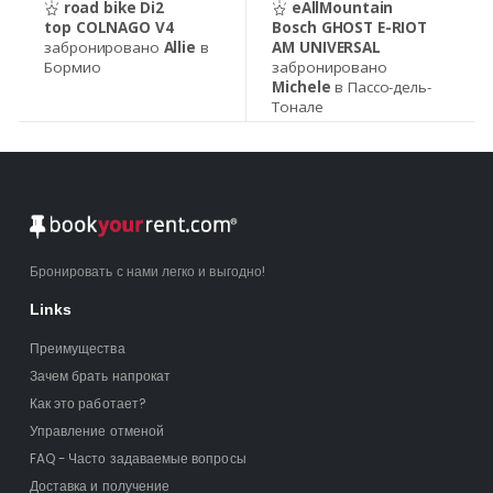
road bike Di2
eAllMountain
top COLNAGO V4
Bosch GHOST E-RIOT
забронировано
Allie
в
AM UNIVERSAL
Бормио
забронировано
Michele
в Пассо-дель-
Тонале
Бронировать с нами легко и выгодно!
Links
Преимущества
Зачем брать напрокат
Как это работает?
Управление отменой
FAQ - Часто задаваемые вопросы
Доставка и получение