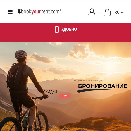
RU
УДОБНО
Топ прокат лыж / велосипедов
БРОНИРОВАНИЕ
СКИДКИ
-30
%