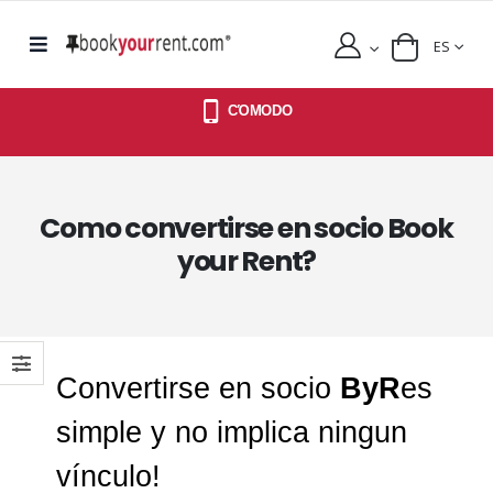
ES
CΌMODO
Como convertirse en socio Book
your Rent?
Convertirse en socio
ByR
es
simple y no implica ningun
vínculo!