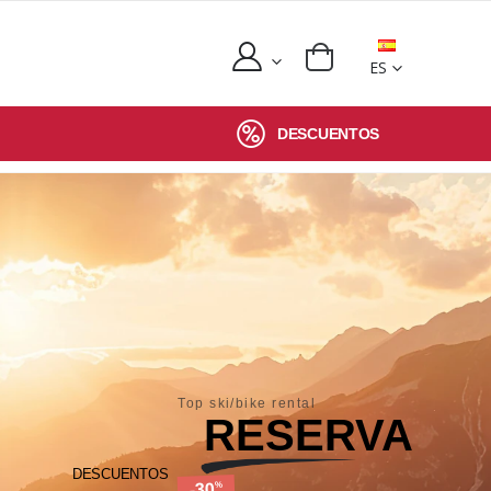
ES
DESCUENTOS
Top ski/bike rental
RESERVA
DESCUENTOS
-30
%