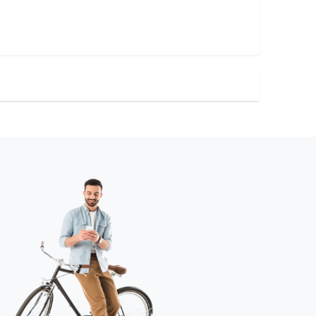
ta agradecer la
la possibilidad de efectuar alqu
de todos y la excelente
material de esqui de montaña 
 para atender nuestras
esquis, botas, pieles y cuchilla
vuestro establecimiento, aun
para un dia y asi poderr recorr
algún itinerario de montaña.