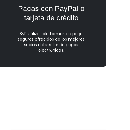
Pagas con PayPal o
tarjeta de crédito
ByR utiliza solo formas de pago
seguros ofrecidos de los mejores
socios del sector de pagos
electrόnicos.