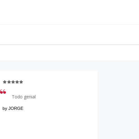
Todo genial
Sólo me res
amabilidad 
by JORGE
disposición
demandas
by MARGOT