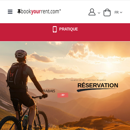
FR
PRATIQUE
Location de ski / vélo haut de gamme
RÉSERVATION
RABAIS
-30
%