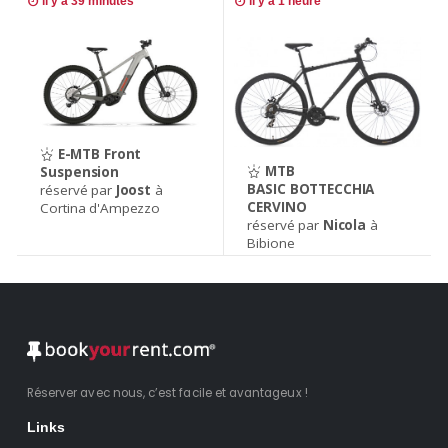
il y a 39 minutes
il y a 1 heure
E-MTB Front
MTB
Suspension
BASIC BOTTECCHIA
réservé par
Joost
à
CERVINO
Cortina d'Ampezzo
réservé par
Nicola
à
Bibione
Réserver avec nous, c’est facile et avantageux !
Links