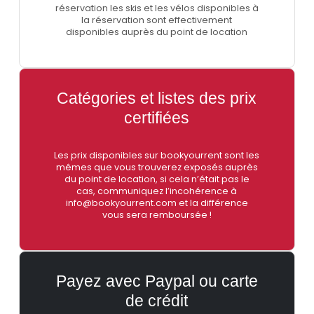
réservation les skis et les vélos disponibles à
la réservation sont effectivement
disponibles auprès du point de location
Catégories et listes des prix
certifiées
Les prix disponibles sur bookyourrent sont les
mêmes que vous trouverez exposés auprès
du point de location, si cela n’était pas le
cas, communiquez l’incohérence à
info@bookyourrent.com et la différence
vous sera remboursée !
Payez avec Paypal ou carte
de crédit