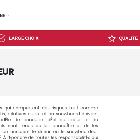
GNE
LARGE CHOIX
QUALITÉ
EUR
ives qui comportent des risques tout comme
s fis, relatives au ski et au snowboard doivent
odÈle de conduite idÉal du skieur et du
 ils sont tenus de les connaÎtre et de les
e un accident le skieur ou le snowboardeur
É À rÉpondre de toutes les responsabilitÉs qui