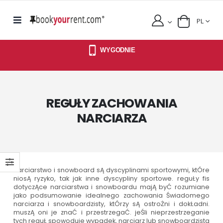
PL
WYGODNIE
REGUŁY ZACHOWANIA
NARCIARZA
narciarstwo i snowboard sĄ dyscyplinami sportowymi, ktÓre
niosĄ ryzyko, tak jak inne dyscypliny sportowe. reguŁy fis
dotyczĄce narciarstwa i snowboardu majĄ byĆ rozumiane
jako podsumowanie idealnego zachowania Świadomego
narciarza i snowboardzisty, ktÓrzy sĄ ostroŻni i dokŁadni.
muszĄ oni je znaĆ i przestrzegaĆ. jeŚli nieprzestrzeganie
tych reguŁ spowoduje wypadek, narciarz lub snowboardzista