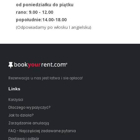
od poniedziałku do piątku
rano: 9.00 - 12.00
popołudnie:14.00-18.00
(Odpowiadamy po włosku I angielsku)
Rezerwacja u nas jest łatwa i sie opłaca!
Links
Korzyści
Dlaczego wypożyczyć?
Jak to działa?
Zarządzanie anulacją
FAQ - Najczęściej zadawane pytania
Dostawa i odbiór